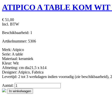
ATIPICO A TABLE KOM WIT cm
€ 51,00
Incl. BTW
Beschikbaarheid:
1
Artikelnummer:
5306
Merk: Atipico
Serie: A table
Materiaal: keramiek
Kleur: Wit
Afmeting: cm dia21,5 x h14
Designer: Atipico, Fabrica
Levertijd: 2 tot 3 werkdagen indien voorradig (zie beschikbaarheid), 
Aantal:
In winkelwagen