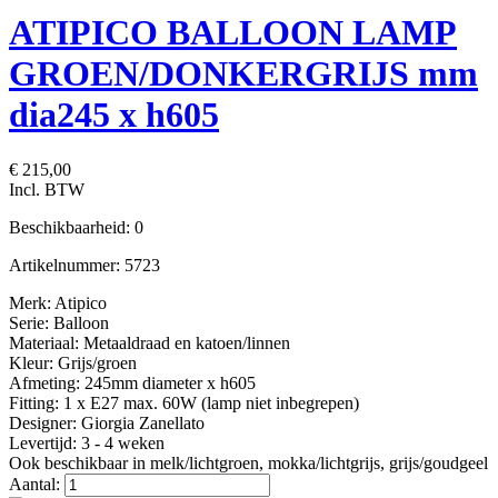
ATIPICO BALLOON LAMP
GROEN/DONKERGRIJS mm
dia245 x h605
€ 215,00
Incl. BTW
Beschikbaarheid:
0
Artikelnummer:
5723
Merk: Atipico
Serie: Balloon
Materiaal: Metaaldraad en katoen/linnen
Kleur: Grijs/groen
Afmeting: 245mm diameter x h605
Fitting: 1 x E27 max. 60W (lamp niet inbegrepen)
Designer: Giorgia Zanellato
Levertijd: 3 - 4 weken
Ook beschikbaar in melk/lichtgroen, mokka/lichtgrijs, grijs/goudgeel
Aantal: