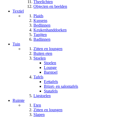
Theelichten
Objecten en beelden
Textiel
Plaids
Kussens
Bedlinnen
Keukenhanddoeken
Tapijten
Badlinnen
Tuin
Zitten en loungen
Buiten eten
Stoelen
Stoelen
Lounge
Barstoel
Tafels
Eettafels
Bijzet- en salontafels
Statafels
Ligstoelen
Ruimte
Eten
Zitten en loungen
Slapen