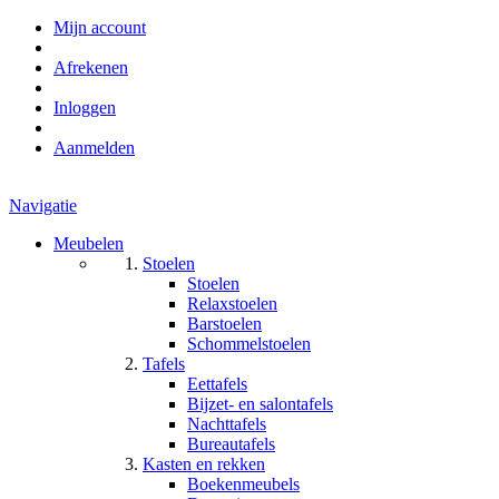
Mijn account
Afrekenen
Inloggen
Aanmelden
Navigatie
Meubelen
Stoelen
Stoelen
Relaxstoelen
Barstoelen
Schommelstoelen
Tafels
Eettafels
Bijzet- en salontafels
Nachttafels
Bureautafels
Kasten en rekken
Boekenmeubels