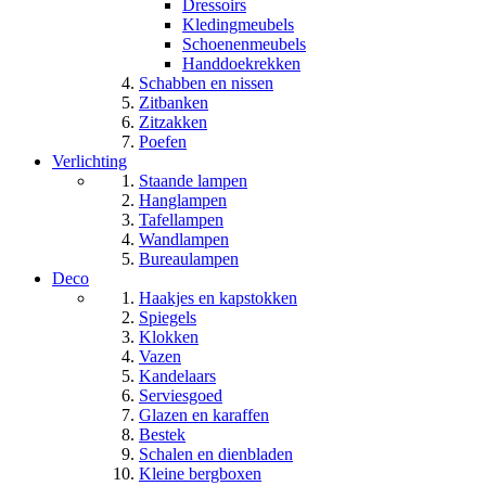
Dressoirs
Kledingmeubels
Schoenenmeubels
Handdoekrekken
Schabben en nissen
Zitbanken
Zitzakken
Poefen
Verlichting
Staande lampen
Hanglampen
Tafellampen
Wandlampen
Bureaulampen
Deco
Haakjes en kapstokken
Spiegels
Klokken
Vazen
Kandelaars
Serviesgoed
Glazen en karaffen
Bestek
Schalen en dienbladen
Kleine bergboxen