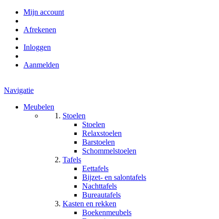
Mijn account
Afrekenen
Inloggen
Aanmelden
Navigatie
Meubelen
Stoelen
Stoelen
Relaxstoelen
Barstoelen
Schommelstoelen
Tafels
Eettafels
Bijzet- en salontafels
Nachttafels
Bureautafels
Kasten en rekken
Boekenmeubels