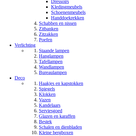
Dressoirs
Kledingmeubels
Schoenenmeubels
Handdoekrekken
Schabben en nissen
Zitbanken
Zitzakken
Poefen
Verlichting
Staande lampen
Hanglampen
Tafellampen
Wandlampen
Bureaulampen
Deco
Haakjes en kapstokken
Spiegels
Klokken
Vazen
Kandelaars
Serviesgoed
Glazen en karaffen
Bestek
Schalen en dienbladen
Kleine bergboxen