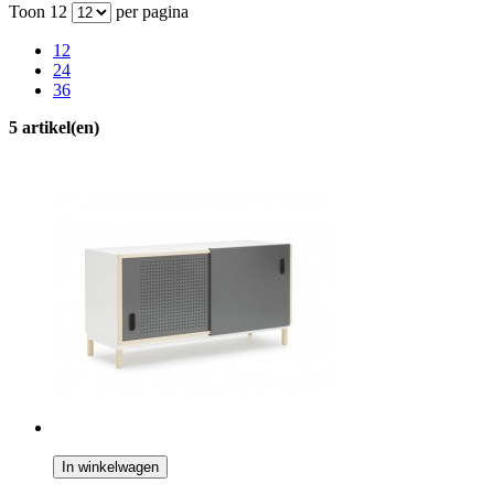
Toon
12
per pagina
12
24
36
5 artikel(en)
In winkelwagen