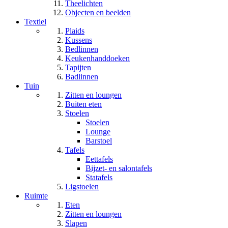
Theelichten
Objecten en beelden
Textiel
Plaids
Kussens
Bedlinnen
Keukenhanddoeken
Tapijten
Badlinnen
Tuin
Zitten en loungen
Buiten eten
Stoelen
Stoelen
Lounge
Barstoel
Tafels
Eettafels
Bijzet- en salontafels
Statafels
Ligstoelen
Ruimte
Eten
Zitten en loungen
Slapen