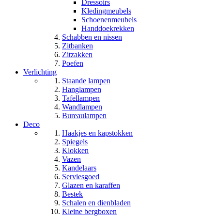
Dressoirs
Kledingmeubels
Schoenenmeubels
Handdoekrekken
Schabben en nissen
Zitbanken
Zitzakken
Poefen
Verlichting
Staande lampen
Hanglampen
Tafellampen
Wandlampen
Bureaulampen
Deco
Haakjes en kapstokken
Spiegels
Klokken
Vazen
Kandelaars
Serviesgoed
Glazen en karaffen
Bestek
Schalen en dienbladen
Kleine bergboxen