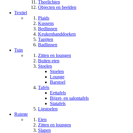
Theelichten
Objecten en beelden
Textiel
Plaids
Kussens
Bedlinnen
Keukenhanddoeken
Tapijten
Badlinnen
Tuin
Zitten en loungen
Buiten eten
Stoelen
Stoelen
Lounge
Barstoel
Tafels
Eettafels
Bijzet- en salontafels
Statafels
Ligstoelen
Ruimte
Eten
Zitten en loungen
Slapen