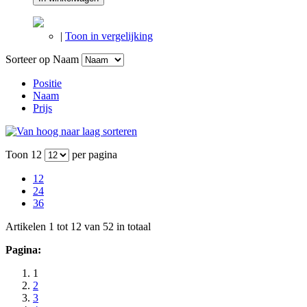
|
Toon in vergelijking
Sorteer op
Naam
Positie
Naam
Prijs
Toon
12
per pagina
12
24
36
Artikelen 1 tot 12 van 52 in totaal
Pagina:
1
2
3