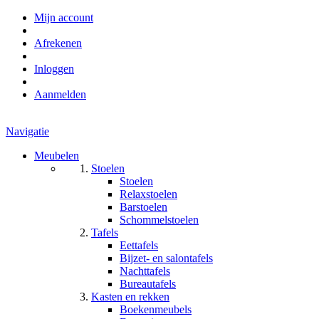
Mijn account
Afrekenen
Inloggen
Aanmelden
Navigatie
Meubelen
Stoelen
Stoelen
Relaxstoelen
Barstoelen
Schommelstoelen
Tafels
Eettafels
Bijzet- en salontafels
Nachttafels
Bureautafels
Kasten en rekken
Boekenmeubels