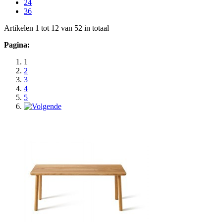
24
36
Artikelen 1 tot 12 van 52 in totaal
Pagina:
1
2
3
4
5