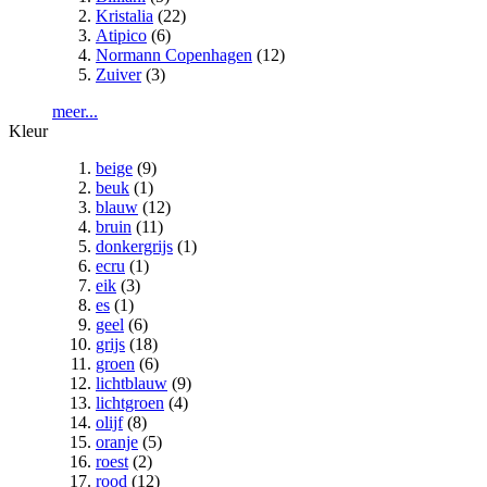
Kristalia
(22)
Atipico
(6)
Normann Copenhagen
(12)
Zuiver
(3)
meer...
Kleur
beige
(9)
beuk
(1)
blauw
(12)
bruin
(11)
donkergrijs
(1)
ecru
(1)
eik
(3)
es
(1)
geel
(6)
grijs
(18)
groen
(6)
lichtblauw
(9)
lichtgroen
(4)
olijf
(8)
oranje
(5)
roest
(2)
rood
(12)