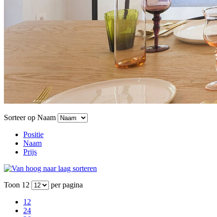
Sorteer op
Naam
Positie
Naam
Prijs
Toon
12
per pagina
12
24