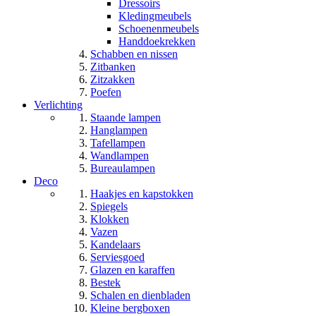
Dressoirs
Kledingmeubels
Schoenenmeubels
Handdoekrekken
Schabben en nissen
Zitbanken
Zitzakken
Poefen
Verlichting
Staande lampen
Hanglampen
Tafellampen
Wandlampen
Bureaulampen
Deco
Haakjes en kapstokken
Spiegels
Klokken
Vazen
Kandelaars
Serviesgoed
Glazen en karaffen
Bestek
Schalen en dienbladen
Kleine bergboxen