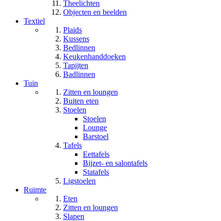
Theelichten
Objecten en beelden
Textiel
Plaids
Kussens
Bedlinnen
Keukenhanddoeken
Tapijten
Badlinnen
Tuin
Zitten en loungen
Buiten eten
Stoelen
Stoelen
Lounge
Barstoel
Tafels
Eettafels
Bijzet- en salontafels
Statafels
Ligstoelen
Ruimte
Eten
Zitten en loungen
Slapen