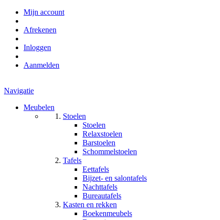
Mijn account
Afrekenen
Inloggen
Aanmelden
Navigatie
Meubelen
Stoelen
Stoelen
Relaxstoelen
Barstoelen
Schommelstoelen
Tafels
Eettafels
Bijzet- en salontafels
Nachttafels
Bureautafels
Kasten en rekken
Boekenmeubels