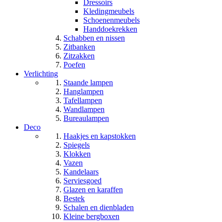
Dressoirs
Kledingmeubels
Schoenenmeubels
Handdoekrekken
Schabben en nissen
Zitbanken
Zitzakken
Poefen
Verlichting
Staande lampen
Hanglampen
Tafellampen
Wandlampen
Bureaulampen
Deco
Haakjes en kapstokken
Spiegels
Klokken
Vazen
Kandelaars
Serviesgoed
Glazen en karaffen
Bestek
Schalen en dienbladen
Kleine bergboxen