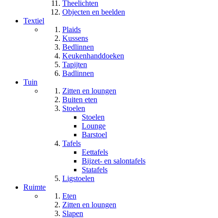
Theelichten
Objecten en beelden
Textiel
Plaids
Kussens
Bedlinnen
Keukenhanddoeken
Tapijten
Badlinnen
Tuin
Zitten en loungen
Buiten eten
Stoelen
Stoelen
Lounge
Barstoel
Tafels
Eettafels
Bijzet- en salontafels
Statafels
Ligstoelen
Ruimte
Eten
Zitten en loungen
Slapen