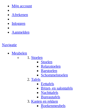
Mijn account
Afrekenen
Inloggen
Aanmelden
Navigatie
Meubelen
Stoelen
Stoelen
Relaxstoelen
Barstoelen
Schommelstoelen
Tafels
Eettafels
Bijzet- en salontafels
Nachttafels
Bureautafels
Kasten en rekken
Boekenmeubels