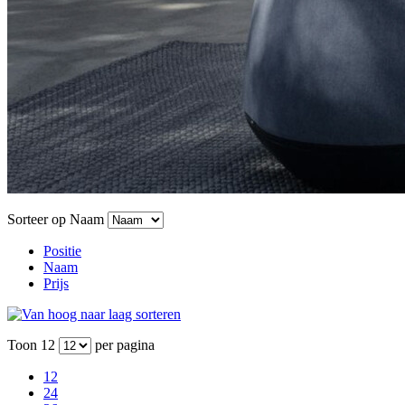
Sorteer op
Naam
Positie
Naam
Prijs
Toon
12
per pagina
12
24