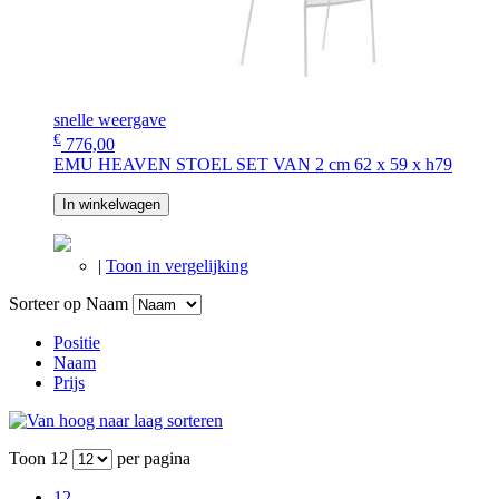
snelle weergave
€
776,00
EMU HEAVEN STOEL SET VAN 2 cm 62 x 59 x h79
In winkelwagen
|
Toon in vergelijking
Sorteer op
Naam
Positie
Naam
Prijs
Toon
12
per pagina
12