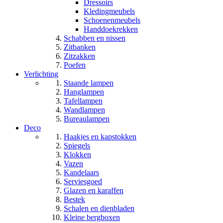
Dressoirs
Kledingmeubels
Schoenenmeubels
Handdoekrekken
Schabben en nissen
Zitbanken
Zitzakken
Poefen
Verlichting
Staande lampen
Hanglampen
Tafellampen
Wandlampen
Bureaulampen
Deco
Haakjes en kapstokken
Spiegels
Klokken
Vazen
Kandelaars
Serviesgoed
Glazen en karaffen
Bestek
Schalen en dienbladen
Kleine bergboxen