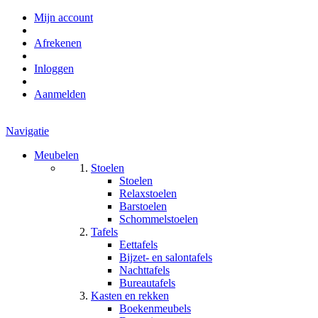
Mijn account
Afrekenen
Inloggen
Aanmelden
Navigatie
Meubelen
Stoelen
Stoelen
Relaxstoelen
Barstoelen
Schommelstoelen
Tafels
Eettafels
Bijzet- en salontafels
Nachttafels
Bureautafels
Kasten en rekken
Boekenmeubels