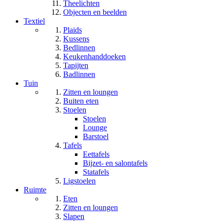
Theelichten
Objecten en beelden
Textiel
Plaids
Kussens
Bedlinnen
Keukenhanddoeken
Tapijten
Badlinnen
Tuin
Zitten en loungen
Buiten eten
Stoelen
Stoelen
Lounge
Barstoel
Tafels
Eettafels
Bijzet- en salontafels
Statafels
Ligstoelen
Ruimte
Eten
Zitten en loungen
Slapen