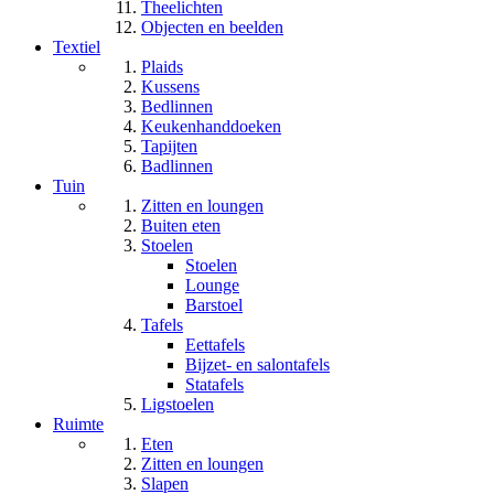
Theelichten
Objecten en beelden
Textiel
Plaids
Kussens
Bedlinnen
Keukenhanddoeken
Tapijten
Badlinnen
Tuin
Zitten en loungen
Buiten eten
Stoelen
Stoelen
Lounge
Barstoel
Tafels
Eettafels
Bijzet- en salontafels
Statafels
Ligstoelen
Ruimte
Eten
Zitten en loungen
Slapen