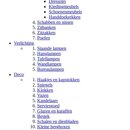
Dressoirs
Kledingmeubels
Schoenenmeubels
Handdoekrekken
Schabben en nissen
Zitbanken
Zitzakken
Poefen
Verlichting
Staande lampen
Hanglampen
Tafellampen
Wandlampen
Bureaulampen
Deco
Haakjes en kapstokken
Spiegels
Klokken
Vazen
Kandelaars
Serviesgoed
Glazen en karaffen
Bestek
Schalen en dienbladen
Kleine bergboxen