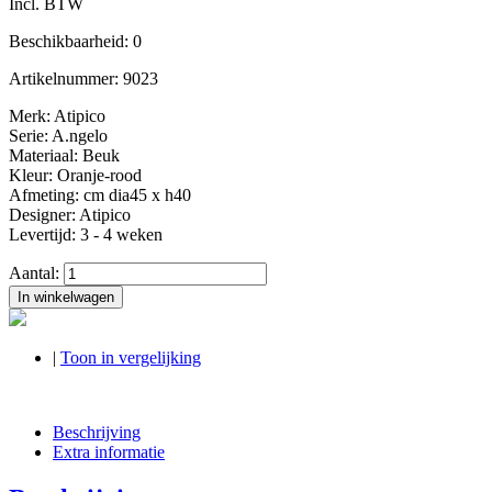
Incl. BTW
Beschikbaarheid:
0
Artikelnummer:
9023
Merk: Atipico
Serie: A.ngelo
Materiaal: Beuk
Kleur: Oranje-rood
Afmeting: cm dia45 x h40
Designer: Atipico
Levertijd: 3 - 4 weken
Aantal:
In winkelwagen
|
Toon in vergelijking
Beschrijving
Extra informatie