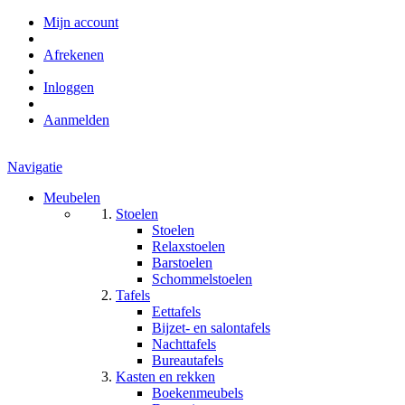
Mijn account
Afrekenen
Inloggen
Aanmelden
Navigatie
Meubelen
Stoelen
Stoelen
Relaxstoelen
Barstoelen
Schommelstoelen
Tafels
Eettafels
Bijzet- en salontafels
Nachttafels
Bureautafels
Kasten en rekken
Boekenmeubels