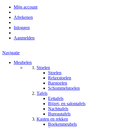
Mijn account
Afrekenen
Inloggen
Aanmelden
Navigatie
Meubelen
Stoelen
Stoelen
Relaxstoelen
Barstoelen
Schommelstoelen
Tafels
Eettafels
Bijzet- en salontafels
Nachttafels
Bureautafels
Kasten en rekken
Boekenmeubels