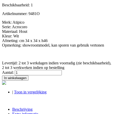
Beschikbaarheid:
1
Artikelnummer:
9481O
Merk: Atipico
Serie: Acrocoro
Materiaal: Hout
Kleur: Wit
Afmeting: cm 34 x 34 x h46
Opmerking: showroommodel, kan sporen van gebruik vertonen
Levertijd: 2 tot 3 werkdagen indien voorradig (zie beschikbaarheid),
2 tot 3 werkweken indien op bestelling
Aantal:
In winkelwagen
|
Toon in vergelijking
Beschrijving
Extra informatie