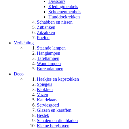
Dressoirs
Kledingmeubels
Schoenenmeubels
Handdoekrekken
Schabben en nissen
Zitbanken
Zitzakken
Poefen
Verlichting
Staande lampen
Hanglampen
Tafellampen
Wandlampen
Bureaulampen
Deco
Haakjes en kapstokken
Spiegels
Klokken
Vazen
Kandelaars
Serviesgoed
Glazen en karaffen
Bestek
Schalen en dienbladen
Kleine bergboxen