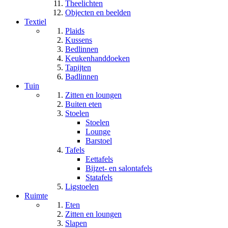
Theelichten
Objecten en beelden
Textiel
Plaids
Kussens
Bedlinnen
Keukenhanddoeken
Tapijten
Badlinnen
Tuin
Zitten en loungen
Buiten eten
Stoelen
Stoelen
Lounge
Barstoel
Tafels
Eettafels
Bijzet- en salontafels
Statafels
Ligstoelen
Ruimte
Eten
Zitten en loungen
Slapen