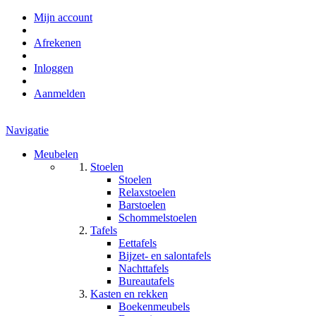
Mijn account
Afrekenen
Inloggen
Aanmelden
Navigatie
Meubelen
Stoelen
Stoelen
Relaxstoelen
Barstoelen
Schommelstoelen
Tafels
Eettafels
Bijzet- en salontafels
Nachttafels
Bureautafels
Kasten en rekken
Boekenmeubels