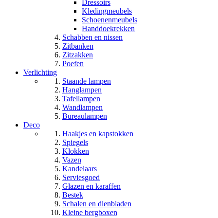
Dressoirs
Kledingmeubels
Schoenenmeubels
Handdoekrekken
Schabben en nissen
Zitbanken
Zitzakken
Poefen
Verlichting
Staande lampen
Hanglampen
Tafellampen
Wandlampen
Bureaulampen
Deco
Haakjes en kapstokken
Spiegels
Klokken
Vazen
Kandelaars
Serviesgoed
Glazen en karaffen
Bestek
Schalen en dienbladen
Kleine bergboxen