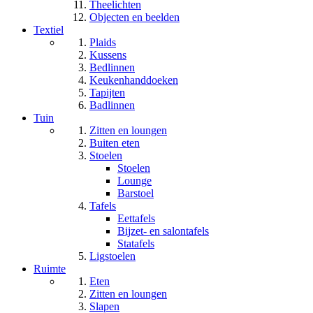
Theelichten
Objecten en beelden
Textiel
Plaids
Kussens
Bedlinnen
Keukenhanddoeken
Tapijten
Badlinnen
Tuin
Zitten en loungen
Buiten eten
Stoelen
Stoelen
Lounge
Barstoel
Tafels
Eettafels
Bijzet- en salontafels
Statafels
Ligstoelen
Ruimte
Eten
Zitten en loungen
Slapen