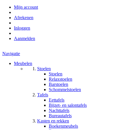
Mijn account
Afrekenen
Inloggen
Aanmelden
Navigatie
Meubelen
Stoelen
Stoelen
Relaxstoelen
Barstoelen
Schommelstoelen
Tafels
Eettafels
Bijzet- en salontafels
Nachttafels
Bureautafels
Kasten en rekken
Boekenmeubels