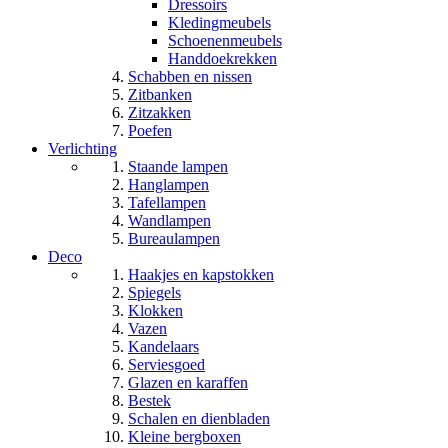
Dressoirs
Kledingmeubels
Schoenenmeubels
Handdoekrekken
Schabben en nissen
Zitbanken
Zitzakken
Poefen
Verlichting
Staande lampen
Hanglampen
Tafellampen
Wandlampen
Bureaulampen
Deco
Haakjes en kapstokken
Spiegels
Klokken
Vazen
Kandelaars
Serviesgoed
Glazen en karaffen
Bestek
Schalen en dienbladen
Kleine bergboxen