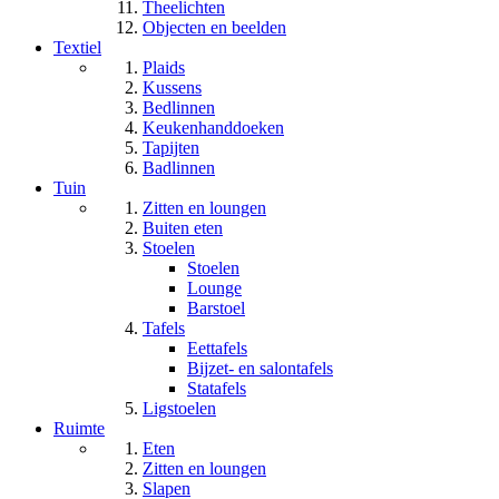
Theelichten
Objecten en beelden
Textiel
Plaids
Kussens
Bedlinnen
Keukenhanddoeken
Tapijten
Badlinnen
Tuin
Zitten en loungen
Buiten eten
Stoelen
Stoelen
Lounge
Barstoel
Tafels
Eettafels
Bijzet- en salontafels
Statafels
Ligstoelen
Ruimte
Eten
Zitten en loungen
Slapen