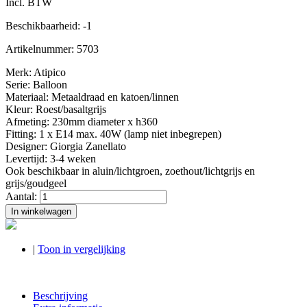
Incl. BTW
Beschikbaarheid:
-1
Artikelnummer:
5703
Merk: Atipico
Serie: Balloon
Materiaal: Metaaldraad en katoen/linnen
Kleur: Roest/basaltgrijs
Afmeting: 230mm diameter x h360
Fitting: 1 x E14 max. 40W (lamp niet inbegrepen)
Designer: Giorgia Zanellato
Levertijd: 3-4 weken
Ook beschikbaar in aluin/lichtgroen, zoethout/lichtgrijs en
grijs/goudgeel
Aantal:
In winkelwagen
|
Toon in vergelijking
Beschrijving