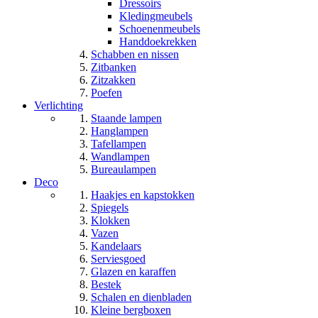
Dressoirs
Kledingmeubels
Schoenenmeubels
Handdoekrekken
Schabben en nissen
Zitbanken
Zitzakken
Poefen
Verlichting
Staande lampen
Hanglampen
Tafellampen
Wandlampen
Bureaulampen
Deco
Haakjes en kapstokken
Spiegels
Klokken
Vazen
Kandelaars
Serviesgoed
Glazen en karaffen
Bestek
Schalen en dienbladen
Kleine bergboxen