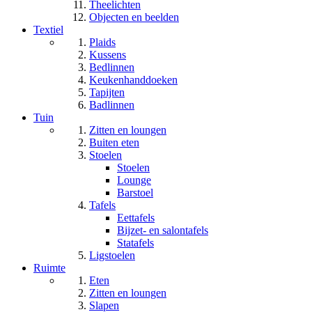
Theelichten
Objecten en beelden
Textiel
Plaids
Kussens
Bedlinnen
Keukenhanddoeken
Tapijten
Badlinnen
Tuin
Zitten en loungen
Buiten eten
Stoelen
Stoelen
Lounge
Barstoel
Tafels
Eettafels
Bijzet- en salontafels
Statafels
Ligstoelen
Ruimte
Eten
Zitten en loungen
Slapen