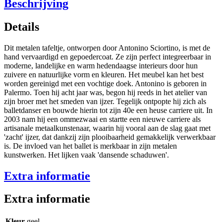
Beschrijving
Details
Dit metalen tafeltje, ontworpen door Antonino Sciortino, is met de
hand vervaardigd en gepoedercoat. Ze zijn perfect integreerbaar in
moderne, landelijke en warm hedendaagse interieurs door hun
zuivere en natuurlijke vorm en kleuren. Het meubel kan het best
worden gereinigd met een vochtige doek. Antonino is geboren in
Palermo. Toen hij acht jaar was, begon hij reeds in het atelier van
zijn broer met het smeden van ijzer. Tegelijk ontpopte hij zich als
balletdanser en bouwde hierin tot zijn 40e een heuse carriere uit. In
2003 nam hij een ommezwaai en startte een nieuwe carriere als
artisanale metaalkunstenaar, waarin hij vooral aan de slag gaat met
'zacht' ijzer, dat dankzij zijn plooibaarheid gemakkelijk verwerkbaar
is. De invloed van het ballet is merkbaar in zijn metalen
kunstwerken. Het lijken vaak 'dansende schaduwen'.
Extra informatie
Extra informatie
Kleur
geel