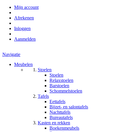
Mijn account
Afrekenen
Inloggen
Aanmelden
Navigatie
Meubelen
Stoelen
Stoelen
Relaxstoelen
Barstoelen
Schommelstoelen
Tafels
Eettafels
Bijzet- en salontafels
Nachttafels
Bureautafels
Kasten en rekken
Boekenmeubels