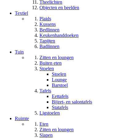
Theelichten
Objecten en beelden
Textiel
Plaids
Kussens
Bedlinnen
Keukenhanddoeken
Tapijten
Badlinnen
Tuin
Zitten en loungen
Buiten eten
Stoelen
Stoelen
Lounge
Barstoel
Tafels
Eettafels
Bijzet- en salontafels
Statafels
Ligstoelen
Ruimte
Eten
Zitten en loungen
Slapen