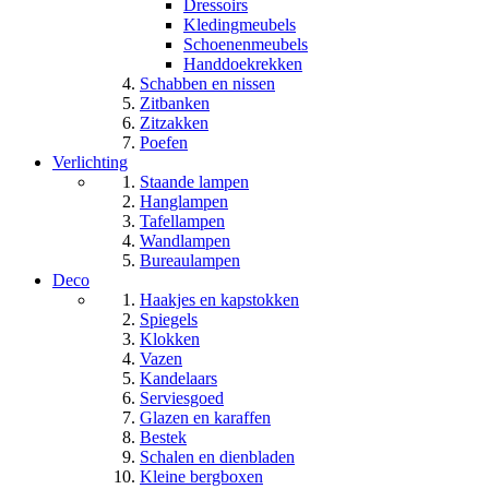
Dressoirs
Kledingmeubels
Schoenenmeubels
Handdoekrekken
Schabben en nissen
Zitbanken
Zitzakken
Poefen
Verlichting
Staande lampen
Hanglampen
Tafellampen
Wandlampen
Bureaulampen
Deco
Haakjes en kapstokken
Spiegels
Klokken
Vazen
Kandelaars
Serviesgoed
Glazen en karaffen
Bestek
Schalen en dienbladen
Kleine bergboxen