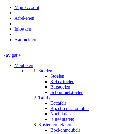
Mijn account
Afrekenen
Inloggen
Aanmelden
Navigatie
Meubelen
Stoelen
Stoelen
Relaxstoelen
Barstoelen
Schommelstoelen
Tafels
Eettafels
Bijzet- en salontafels
Nachttafels
Bureautafels
Kasten en rekken
Boekenmeubels