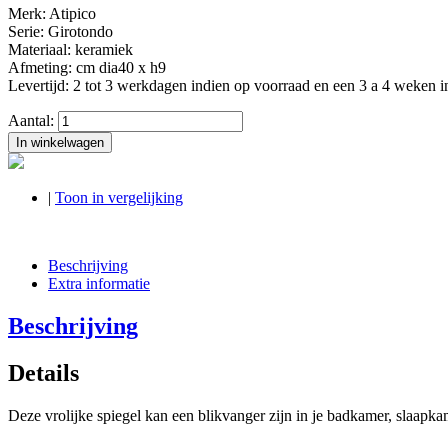
Merk: Atipico
Serie: Girotondo
Materiaal: keramiek
Afmeting: cm dia40 x h9
Levertijd: 2 tot 3 werkdagen indien op voorraad en een 3 a 4 weken i
Aantal:
In winkelwagen
|
Toon in vergelijking
Beschrijving
Extra informatie
Beschrijving
Details
Deze vrolijke spiegel kan een blikvanger zijn in je badkamer, slaapkame