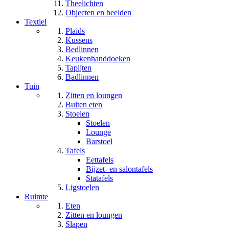
Theelichten
Objecten en beelden
Textiel
Plaids
Kussens
Bedlinnen
Keukenhanddoeken
Tapijten
Badlinnen
Tuin
Zitten en loungen
Buiten eten
Stoelen
Stoelen
Lounge
Barstoel
Tafels
Eettafels
Bijzet- en salontafels
Statafels
Ligstoelen
Ruimte
Eten
Zitten en loungen
Slapen