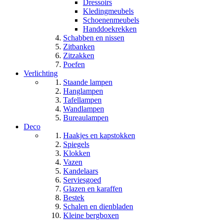
Dressoirs
Kledingmeubels
Schoenenmeubels
Handdoekrekken
Schabben en nissen
Zitbanken
Zitzakken
Poefen
Verlichting
Staande lampen
Hanglampen
Tafellampen
Wandlampen
Bureaulampen
Deco
Haakjes en kapstokken
Spiegels
Klokken
Vazen
Kandelaars
Serviesgoed
Glazen en karaffen
Bestek
Schalen en dienbladen
Kleine bergboxen