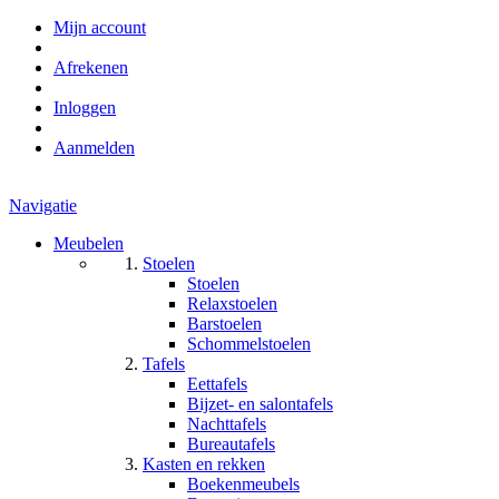
Mijn account
Afrekenen
Inloggen
Aanmelden
Navigatie
Meubelen
Stoelen
Stoelen
Relaxstoelen
Barstoelen
Schommelstoelen
Tafels
Eettafels
Bijzet- en salontafels
Nachttafels
Bureautafels
Kasten en rekken
Boekenmeubels