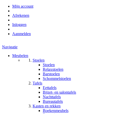
Mijn account
Afrekenen
Inloggen
Aanmelden
Navigatie
Meubelen
Stoelen
Stoelen
Relaxstoelen
Barstoelen
Schommelstoelen
Tafels
Eettafels
Bijzet- en salontafels
Nachttafels
Bureautafels
Kasten en rekken
Boekenmeubels