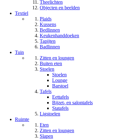
Theelichten
Objecten en beelden
Textiel
Plaids
Kussens
Bedlinnen
Keukenhanddoeken
Tapijten
Badlinnen
Tuin
Zitten en loungen
Buiten eten
Stoelen
Stoelen
Lounge
Barstoel
Tafels
Eettafels
Bijzet- en salontafels
Statafels
Ligstoelen
Ruimte
Eten
Zitten en loungen
Slapen