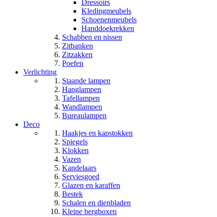
Dressoirs
Kledingmeubels
Schoenenmeubels
Handdoekrekken
Schabben en nissen
Zitbanken
Zitzakken
Poefen
Verlichting
Staande lampen
Hanglampen
Tafellampen
Wandlampen
Bureaulampen
Deco
Haakjes en kapstokken
Spiegels
Klokken
Vazen
Kandelaars
Serviesgoed
Glazen en karaffen
Bestek
Schalen en dienbladen
Kleine bergboxen