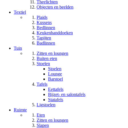
Theelichten
Objecten en beelden
Textiel
Plaids
Kussens
Bedlinnen
Keukenhanddoeken
Tapijten
Badlinnen
Tuin
Zitten en loungen
Buiten eten
Stoelen
Stoelen
Lounge
Barstoel
Tafels
Eettafels
Bijzet- en salontafels
Statafels
Ligstoelen
Ruimte
Eten
Zitten en loungen
Slapen