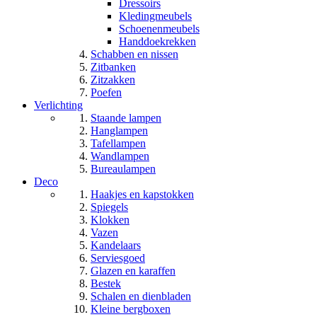
Dressoirs
Kledingmeubels
Schoenenmeubels
Handdoekrekken
Schabben en nissen
Zitbanken
Zitzakken
Poefen
Verlichting
Staande lampen
Hanglampen
Tafellampen
Wandlampen
Bureaulampen
Deco
Haakjes en kapstokken
Spiegels
Klokken
Vazen
Kandelaars
Serviesgoed
Glazen en karaffen
Bestek
Schalen en dienbladen
Kleine bergboxen