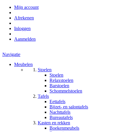
Mijn account
Afrekenen
Inloggen
Aanmelden
Navigatie
Meubelen
Stoelen
Stoelen
Relaxstoelen
Barstoelen
Schommelstoelen
Tafels
Eettafels
Bijzet- en salontafels
Nachttafels
Bureautafels
Kasten en rekken
Boekenmeubels