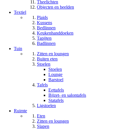
Theelichten
Objecten en beelden
Textiel
Plaids
Kussens
Bedlinnen
Keukenhanddoeken
Tapijten
Badlinnen
Tuin
Zitten en loungen
Buiten eten
Stoelen
Stoelen
Lounge
Barstoel
Tafels
Eettafels
Bijzet- en salontafels
Statafels
Ligstoelen
Ruimte
Eten
Zitten en loungen
Slapen