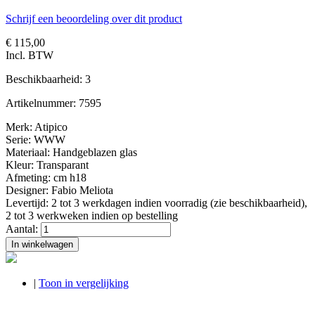
Schrijf een beoordeling over dit product
€ 115,00
Incl. BTW
Beschikbaarheid:
3
Artikelnummer:
7595
Merk: Atipico
Serie: WWW
Materiaal: Handgeblazen glas
Kleur: Transparant
Afmeting: cm h18
Designer: Fabio Meliota
Levertijd: 2 tot 3 werkdagen indien voorradig (zie beschikbaarheid),
2 tot 3 werkweken indien op bestelling
Aantal:
In winkelwagen
|
Toon in vergelijking