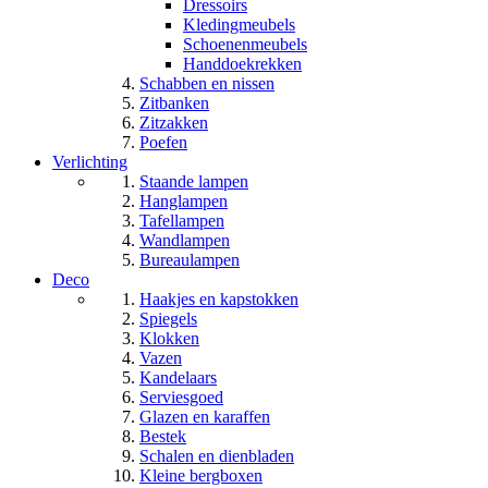
Dressoirs
Kledingmeubels
Schoenenmeubels
Handdoekrekken
Schabben en nissen
Zitbanken
Zitzakken
Poefen
Verlichting
Staande lampen
Hanglampen
Tafellampen
Wandlampen
Bureaulampen
Deco
Haakjes en kapstokken
Spiegels
Klokken
Vazen
Kandelaars
Serviesgoed
Glazen en karaffen
Bestek
Schalen en dienbladen
Kleine bergboxen