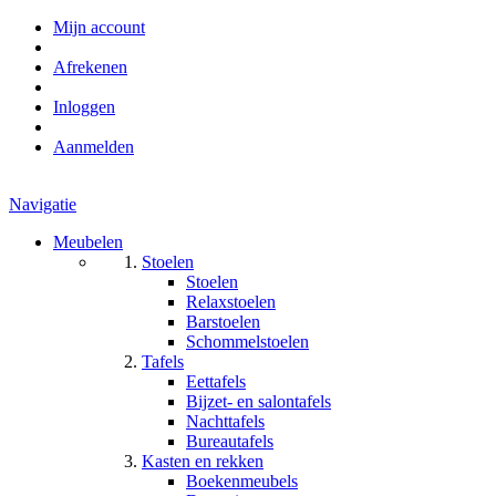
Mijn account
Afrekenen
Inloggen
Aanmelden
Navigatie
Meubelen
Stoelen
Stoelen
Relaxstoelen
Barstoelen
Schommelstoelen
Tafels
Eettafels
Bijzet- en salontafels
Nachttafels
Bureautafels
Kasten en rekken
Boekenmeubels