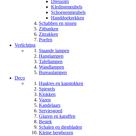
Dressoirs
Kledingmeubels
Schoenenmeubels
Handdoekrekken
Schabben en nissen
Zitbanken
Zitzakken
Poefen
Verlichting
Staande lampen
Hanglampen
Tafellampen
Wandlampen
Bureaulampen
Deco
Haakjes en kapstokken
Spiegels
Klokken
Vazen
Kandelaars
Serviesgoed
Glazen en karaffen
Bestek
Schalen en dienbladen
Kleine bergboxen