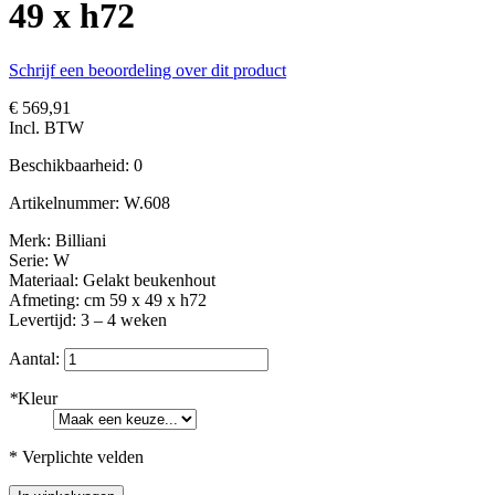
49 x h72
Schrijf een beoordeling over dit product
€ 569,91
Incl. BTW
Beschikbaarheid:
0
Artikelnummer:
W.608
Merk: Billiani
Serie: W
Materiaal: Gelakt beukenhout
Afmeting: cm 59 x 49 x h72
Levertijd: 3 – 4 weken
Aantal:
*
Kleur
* Verplichte velden