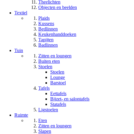
Theelichten
Objecten en beelden
Textiel
Plaids
Kussens
Bedlinnen
Keukenhanddoeken
Tapijten
Badlinnen
Tuin
Zitten en loungen
Buiten eten
Stoelen
Stoelen
Lounge
Barstoel
Tafels
Eettafels
Bijzet- en salontafels
Statafels
Ligstoelen
Ruimte
Eten
Zitten en loungen
Slapen