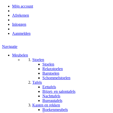
Mijn account
Afrekenen
Inloggen
Aanmelden
Navigatie
Meubelen
Stoelen
Stoelen
Relaxstoelen
Barstoelen
Schommelstoelen
Tafels
Eettafels
Bijzet- en salontafels
Nachttafels
Bureautafels
Kasten en rekken
Boekenmeubels