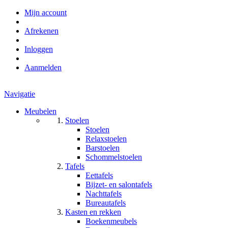
Mijn account
Afrekenen
Inloggen
Aanmelden
Navigatie
Meubelen
Stoelen
Stoelen
Relaxstoelen
Barstoelen
Schommelstoelen
Tafels
Eettafels
Bijzet- en salontafels
Nachttafels
Bureautafels
Kasten en rekken
Boekenmeubels