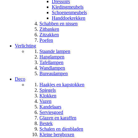
Dressoirs
Kledingmeubels
Schoenenmeubels
Handdoekrekken
Schabben en nissen
Zitbanken
Zitzakken
Poefen
Verlichting
Staande lampen
Hanglampen
Tafellampen
Wandlampen
Bureaulampen
Deco
Haakjes en kapstokken
Spiegels
Klokken
Vazen
Kandelaars
Serviesgoed
Glazen en karaffen
Bestek
Schalen en dienbladen
Kleine bergboxen