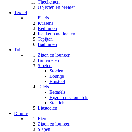
Theelichten
Objecten en beelden
Textiel
Plaids
Kussens
Bedlinnen
Keukenhanddoeken
Tapijten
Badlinnen
Tuin
Zitten en loungen
Buiten eten
Stoelen
Stoelen
Lounge
Barstoel
Tafels
Eettafels
Bijzet- en salontafels
Statafels
Ligstoelen
Ruimte
Eten
Zitten en loungen
Slapen