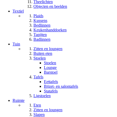
Theelichten
Objecten en beelden
Textiel
Plaids
Kussens
Bedlinnen
Keukenhanddoeken
Tapijten
Badlinnen
Tuin
Zitten en loungen
Buiten eten
Stoelen
Stoelen
Lounge
Barstoel
Tafels
Eettafels
Bijzet- en salontafels
Statafels
Ligstoelen
Ruimte
Eten
Zitten en loungen
Slapen