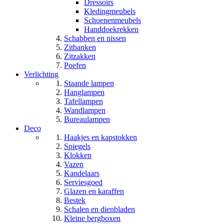
Dressoirs
Kledingmeubels
Schoenenmeubels
Handdoekrekken
Schabben en nissen
Zitbanken
Zitzakken
Poefen
Verlichting
Staande lampen
Hanglampen
Tafellampen
Wandlampen
Bureaulampen
Deco
Haakjes en kapstokken
Spiegels
Klokken
Vazen
Kandelaars
Serviesgoed
Glazen en karaffen
Bestek
Schalen en dienbladen
Kleine bergboxen