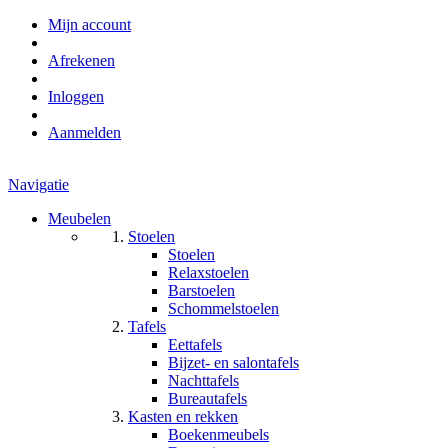
Mijn account
Afrekenen
Inloggen
Aanmelden
Navigatie
Meubelen
Stoelen
Stoelen
Relaxstoelen
Barstoelen
Schommelstoelen
Tafels
Eettafels
Bijzet- en salontafels
Nachttafels
Bureautafels
Kasten en rekken
Boekenmeubels