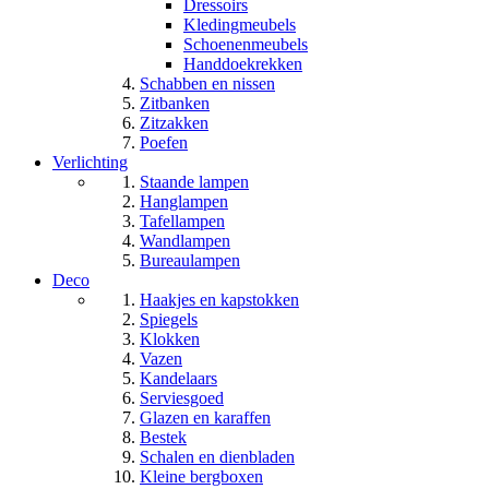
Dressoirs
Kledingmeubels
Schoenenmeubels
Handdoekrekken
Schabben en nissen
Zitbanken
Zitzakken
Poefen
Verlichting
Staande lampen
Hanglampen
Tafellampen
Wandlampen
Bureaulampen
Deco
Haakjes en kapstokken
Spiegels
Klokken
Vazen
Kandelaars
Serviesgoed
Glazen en karaffen
Bestek
Schalen en dienbladen
Kleine bergboxen