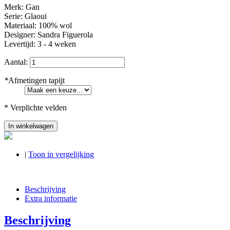
Merk: Gan
Serie: Glaoui
Materiaal: 100% wol
Designer: Sandra Figuerola
Levertijd: 3 - 4 weken
Aantal:
*
Afmetingen tapijt
* Verplichte velden
In winkelwagen
|
Toon in vergelijking
Beschrijving
Extra informatie
Beschrijving