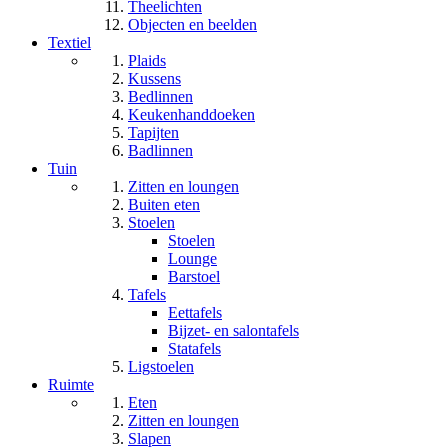
Theelichten
Objecten en beelden
Textiel
Plaids
Kussens
Bedlinnen
Keukenhanddoeken
Tapijten
Badlinnen
Tuin
Zitten en loungen
Buiten eten
Stoelen
Stoelen
Lounge
Barstoel
Tafels
Eettafels
Bijzet- en salontafels
Statafels
Ligstoelen
Ruimte
Eten
Zitten en loungen
Slapen