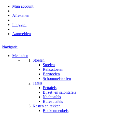
Mijn account
Afrekenen
Inloggen
Aanmelden
Navigatie
Meubelen
Stoelen
Stoelen
Relaxstoelen
Barstoelen
Schommelstoelen
Tafels
Eettafels
Bijzet- en salontafels
Nachttafels
Bureautafels
Kasten en rekken
Boekenmeubels