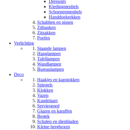
Dressoirs
Kledingmeubels
Schoenenmeubels
Handdoekrekken
Schabben en nissen
Zitbanken
Zitzakken
Poefen
Verlichting
Staande lampen
Hanglampen
Tafellampen
Wandlampen
Bureaulampen
Deco
Haakjes en kapstokken
Spiegels
Klokken
Vazen
Kandelaars
Serviesgoed
Glazen en karaffen
Bestek
Schalen en dienbladen
Kleine bergboxen