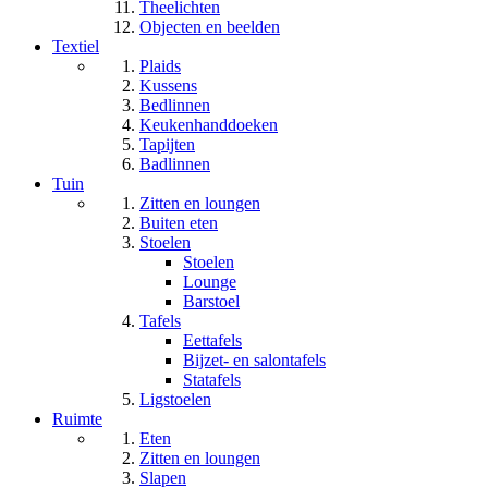
Theelichten
Objecten en beelden
Textiel
Plaids
Kussens
Bedlinnen
Keukenhanddoeken
Tapijten
Badlinnen
Tuin
Zitten en loungen
Buiten eten
Stoelen
Stoelen
Lounge
Barstoel
Tafels
Eettafels
Bijzet- en salontafels
Statafels
Ligstoelen
Ruimte
Eten
Zitten en loungen
Slapen