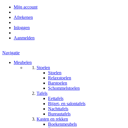
Mijn account
Afrekenen
Inloggen
Aanmelden
Navigatie
Meubelen
Stoelen
Stoelen
Relaxstoelen
Barstoelen
Schommelstoelen
Tafels
Eettafels
Bijzet- en salontafels
Nachttafels
Bureautafels
Kasten en rekken
Boekenmeubels