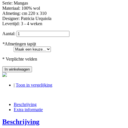
Serie: Mangas
Materiaal: 100% wol
Afmeting: cm 220 x 310
Designer: Patricia Urquiola
Levertijd: 3 - 4 weken
Aantal:
*
Afmetingen tapijt
* Verplichte velden
In winkelwagen
|
Toon in vergelijking
Beschrijving
Extra informatie
Beschrijving