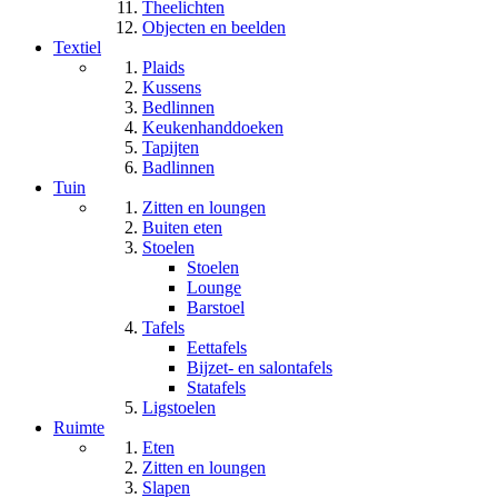
Theelichten
Objecten en beelden
Textiel
Plaids
Kussens
Bedlinnen
Keukenhanddoeken
Tapijten
Badlinnen
Tuin
Zitten en loungen
Buiten eten
Stoelen
Stoelen
Lounge
Barstoel
Tafels
Eettafels
Bijzet- en salontafels
Statafels
Ligstoelen
Ruimte
Eten
Zitten en loungen
Slapen