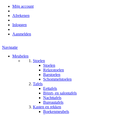
Mijn account
Afrekenen
Inloggen
Aanmelden
Navigatie
Meubelen
Stoelen
Stoelen
Relaxstoelen
Barstoelen
Schommelstoelen
Tafels
Eettafels
Bijzet- en salontafels
Nachttafels
Bureautafels
Kasten en rekken
Boekenmeubels