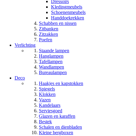
Dressoirs
Kledingmeubels
Schoenenmeubels
Handdoekrekken
Schabben en nissen
Zitbanken
Zitzakken
Poefen
Verlichting
Staande lampen
Hanglampen
Tafellampen
Wandlampen
Bureaulampen
Deco
Haakjes en kapstokken
Spiegels
Klokken
Vazen
Kandelaars
Serviesgoed
Glazen en karaffen
Bestek
Schalen en dienbladen
Kleine bergboxen