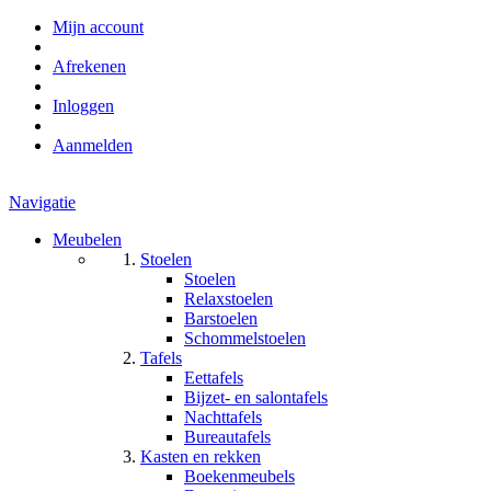
Mijn account
Afrekenen
Inloggen
Aanmelden
Navigatie
Meubelen
Stoelen
Stoelen
Relaxstoelen
Barstoelen
Schommelstoelen
Tafels
Eettafels
Bijzet- en salontafels
Nachttafels
Bureautafels
Kasten en rekken
Boekenmeubels