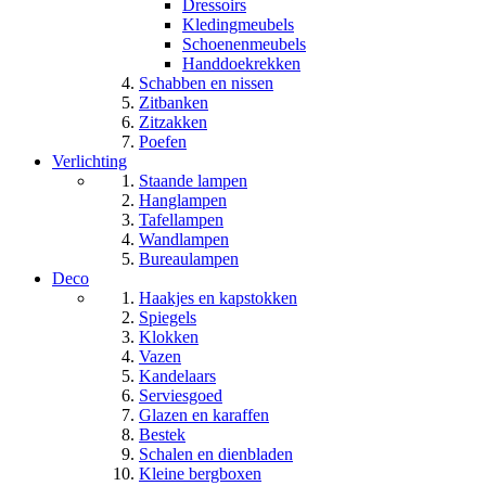
Dressoirs
Kledingmeubels
Schoenenmeubels
Handdoekrekken
Schabben en nissen
Zitbanken
Zitzakken
Poefen
Verlichting
Staande lampen
Hanglampen
Tafellampen
Wandlampen
Bureaulampen
Deco
Haakjes en kapstokken
Spiegels
Klokken
Vazen
Kandelaars
Serviesgoed
Glazen en karaffen
Bestek
Schalen en dienbladen
Kleine bergboxen