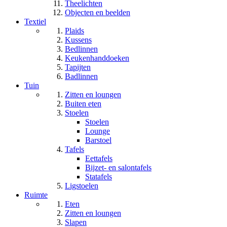
Theelichten
Objecten en beelden
Textiel
Plaids
Kussens
Bedlinnen
Keukenhanddoeken
Tapijten
Badlinnen
Tuin
Zitten en loungen
Buiten eten
Stoelen
Stoelen
Lounge
Barstoel
Tafels
Eettafels
Bijzet- en salontafels
Statafels
Ligstoelen
Ruimte
Eten
Zitten en loungen
Slapen