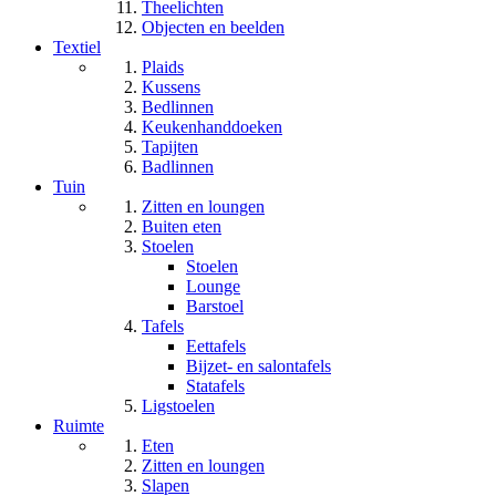
Theelichten
Objecten en beelden
Textiel
Plaids
Kussens
Bedlinnen
Keukenhanddoeken
Tapijten
Badlinnen
Tuin
Zitten en loungen
Buiten eten
Stoelen
Stoelen
Lounge
Barstoel
Tafels
Eettafels
Bijzet- en salontafels
Statafels
Ligstoelen
Ruimte
Eten
Zitten en loungen
Slapen