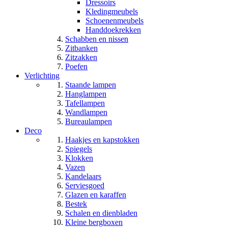
Dressoirs
Kledingmeubels
Schoenenmeubels
Handdoekrekken
Schabben en nissen
Zitbanken
Zitzakken
Poefen
Verlichting
Staande lampen
Hanglampen
Tafellampen
Wandlampen
Bureaulampen
Deco
Haakjes en kapstokken
Spiegels
Klokken
Vazen
Kandelaars
Serviesgoed
Glazen en karaffen
Bestek
Schalen en dienbladen
Kleine bergboxen