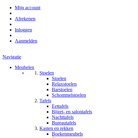
Mijn account
Afrekenen
Inloggen
Aanmelden
Navigatie
Meubelen
Stoelen
Stoelen
Relaxstoelen
Barstoelen
Schommelstoelen
Tafels
Eettafels
Bijzet- en salontafels
Nachttafels
Bureautafels
Kasten en rekken
Boekenmeubels