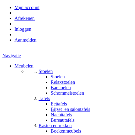
Mijn account
Afrekenen
Inloggen
Aanmelden
Navigatie
Meubelen
Stoelen
Stoelen
Relaxstoelen
Barstoelen
Schommelstoelen
Tafels
Eettafels
Bijzet- en salontafels
Nachttafels
Bureautafels
Kasten en rekken
Boekenmeubels