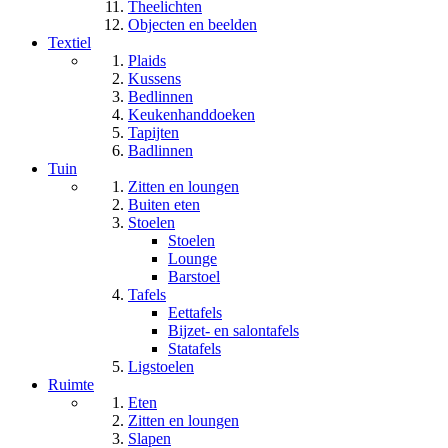
Theelichten
Objecten en beelden
Textiel
Plaids
Kussens
Bedlinnen
Keukenhanddoeken
Tapijten
Badlinnen
Tuin
Zitten en loungen
Buiten eten
Stoelen
Stoelen
Lounge
Barstoel
Tafels
Eettafels
Bijzet- en salontafels
Statafels
Ligstoelen
Ruimte
Eten
Zitten en loungen
Slapen