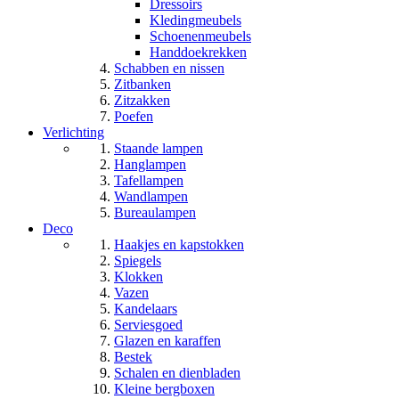
Dressoirs
Kledingmeubels
Schoenenmeubels
Handdoekrekken
Schabben en nissen
Zitbanken
Zitzakken
Poefen
Verlichting
Staande lampen
Hanglampen
Tafellampen
Wandlampen
Bureaulampen
Deco
Haakjes en kapstokken
Spiegels
Klokken
Vazen
Kandelaars
Serviesgoed
Glazen en karaffen
Bestek
Schalen en dienbladen
Kleine bergboxen