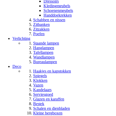
Dressoirs
Kledingmeubels
Schoenenmeubels
Handdoekrekken
Schabben en nissen
Zitbanken
Zitzakken
Poefen
Verlichting
Staande lampen
Hanglampen
Tafellampen
Wandlampen
Bureaulampen
Deco
Haakjes en kapstokken
Spiegels
Klokken
Vazen
Kandelaars
Serviesgoed
Glazen en karaffen
Bestek
Schalen en dienbladen
Kleine bergboxen