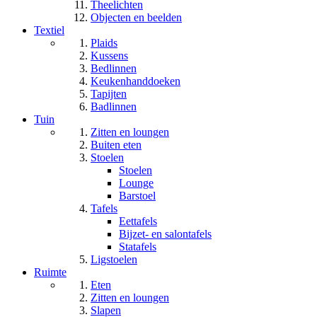
Theelichten
Objecten en beelden
Textiel
Plaids
Kussens
Bedlinnen
Keukenhanddoeken
Tapijten
Badlinnen
Tuin
Zitten en loungen
Buiten eten
Stoelen
Stoelen
Lounge
Barstoel
Tafels
Eettafels
Bijzet- en salontafels
Statafels
Ligstoelen
Ruimte
Eten
Zitten en loungen
Slapen