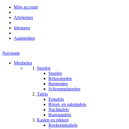
Mijn account
Afrekenen
Inloggen
Aanmelden
Navigatie
Meubelen
Stoelen
Stoelen
Relaxstoelen
Barstoelen
Schommelstoelen
Tafels
Eettafels
Bijzet- en salontafels
Nachttafels
Bureautafels
Kasten en rekken
Boekenmeubels