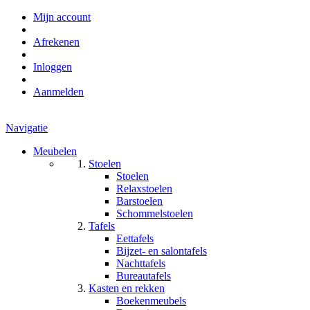
Mijn account
Afrekenen
Inloggen
Aanmelden
Navigatie
Meubelen
Stoelen
Stoelen
Relaxstoelen
Barstoelen
Schommelstoelen
Tafels
Eettafels
Bijzet- en salontafels
Nachttafels
Bureautafels
Kasten en rekken
Boekenmeubels