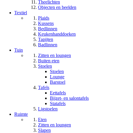
Theelichten
Objecten en beelden
Textiel
Plaids
Kussens
Bedlinnen
Keukenhanddoeken
Tapijten
Badlinnen
Tuin
Zitten en loungen
Buiten eten
Stoelen
Stoelen
Lounge
Barstoel
Tafels
Eettafels
Bijzet- en salontafels
Statafels
Ligstoelen
Ruimte
Eten
Zitten en loungen
Slapen