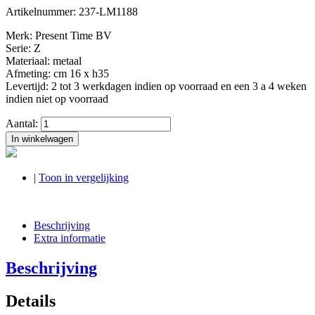
Artikelnummer:
237-LM1188
Merk: Present Time BV
Serie: Z
Materiaal: metaal
Afmeting: cm 16 x h35
Levertijd: 2 tot 3 werkdagen indien op voorraad en een 3 a 4 weken
indien niet op voorraad
Aantal:
In winkelwagen
|
Toon in vergelijking
Beschrijving
Extra informatie
Beschrijving
Details