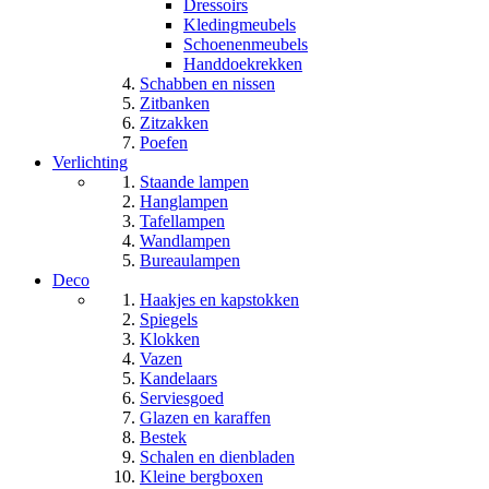
Dressoirs
Kledingmeubels
Schoenenmeubels
Handdoekrekken
Schabben en nissen
Zitbanken
Zitzakken
Poefen
Verlichting
Staande lampen
Hanglampen
Tafellampen
Wandlampen
Bureaulampen
Deco
Haakjes en kapstokken
Spiegels
Klokken
Vazen
Kandelaars
Serviesgoed
Glazen en karaffen
Bestek
Schalen en dienbladen
Kleine bergboxen