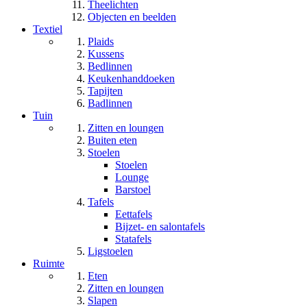
Theelichten
Objecten en beelden
Textiel
Plaids
Kussens
Bedlinnen
Keukenhanddoeken
Tapijten
Badlinnen
Tuin
Zitten en loungen
Buiten eten
Stoelen
Stoelen
Lounge
Barstoel
Tafels
Eettafels
Bijzet- en salontafels
Statafels
Ligstoelen
Ruimte
Eten
Zitten en loungen
Slapen