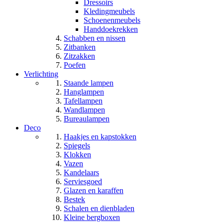
Dressoirs
Kledingmeubels
Schoenenmeubels
Handdoekrekken
Schabben en nissen
Zitbanken
Zitzakken
Poefen
Verlichting
Staande lampen
Hanglampen
Tafellampen
Wandlampen
Bureaulampen
Deco
Haakjes en kapstokken
Spiegels
Klokken
Vazen
Kandelaars
Serviesgoed
Glazen en karaffen
Bestek
Schalen en dienbladen
Kleine bergboxen