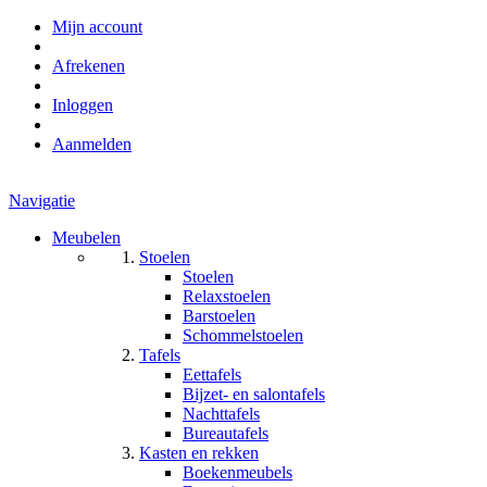
Mijn account
Afrekenen
Inloggen
Aanmelden
Navigatie
Meubelen
Stoelen
Stoelen
Relaxstoelen
Barstoelen
Schommelstoelen
Tafels
Eettafels
Bijzet- en salontafels
Nachttafels
Bureautafels
Kasten en rekken
Boekenmeubels