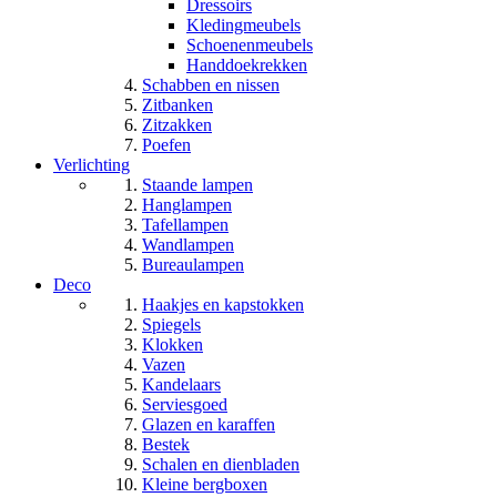
Dressoirs
Kledingmeubels
Schoenenmeubels
Handdoekrekken
Schabben en nissen
Zitbanken
Zitzakken
Poefen
Verlichting
Staande lampen
Hanglampen
Tafellampen
Wandlampen
Bureaulampen
Deco
Haakjes en kapstokken
Spiegels
Klokken
Vazen
Kandelaars
Serviesgoed
Glazen en karaffen
Bestek
Schalen en dienbladen
Kleine bergboxen