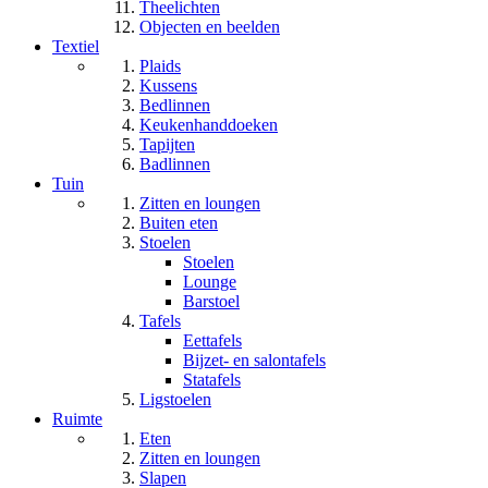
Theelichten
Objecten en beelden
Textiel
Plaids
Kussens
Bedlinnen
Keukenhanddoeken
Tapijten
Badlinnen
Tuin
Zitten en loungen
Buiten eten
Stoelen
Stoelen
Lounge
Barstoel
Tafels
Eettafels
Bijzet- en salontafels
Statafels
Ligstoelen
Ruimte
Eten
Zitten en loungen
Slapen