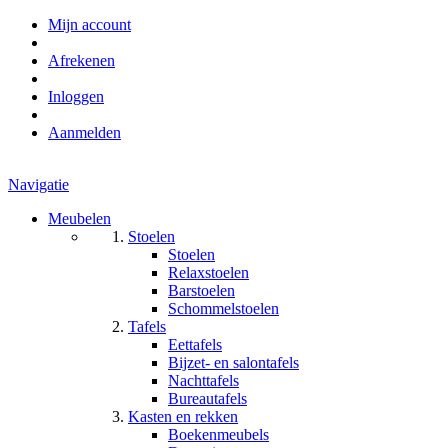
Mijn account
Afrekenen
Inloggen
Aanmelden
Navigatie
Meubelen
Stoelen
Stoelen
Relaxstoelen
Barstoelen
Schommelstoelen
Tafels
Eettafels
Bijzet- en salontafels
Nachttafels
Bureautafels
Kasten en rekken
Boekenmeubels