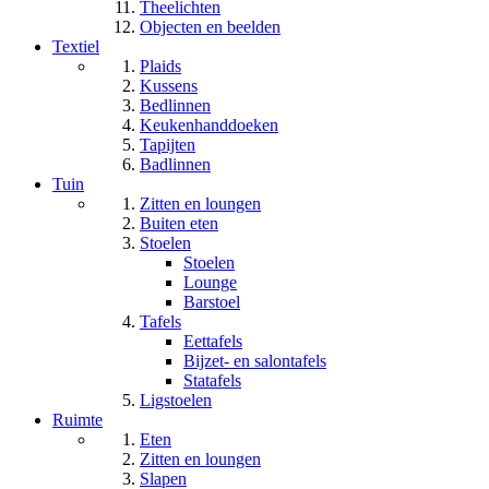
Theelichten
Objecten en beelden
Textiel
Plaids
Kussens
Bedlinnen
Keukenhanddoeken
Tapijten
Badlinnen
Tuin
Zitten en loungen
Buiten eten
Stoelen
Stoelen
Lounge
Barstoel
Tafels
Eettafels
Bijzet- en salontafels
Statafels
Ligstoelen
Ruimte
Eten
Zitten en loungen
Slapen