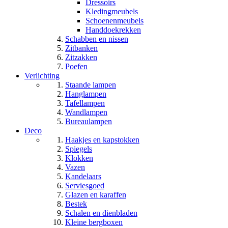
Dressoirs
Kledingmeubels
Schoenenmeubels
Handdoekrekken
Schabben en nissen
Zitbanken
Zitzakken
Poefen
Verlichting
Staande lampen
Hanglampen
Tafellampen
Wandlampen
Bureaulampen
Deco
Haakjes en kapstokken
Spiegels
Klokken
Vazen
Kandelaars
Serviesgoed
Glazen en karaffen
Bestek
Schalen en dienbladen
Kleine bergboxen