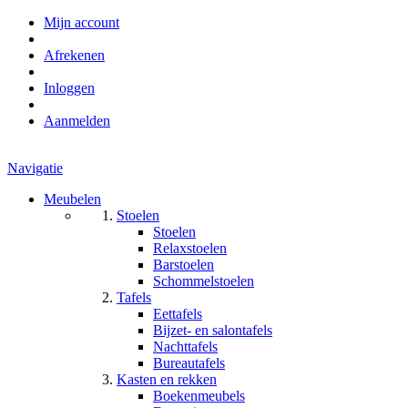
Mijn account
Afrekenen
Inloggen
Aanmelden
Navigatie
Meubelen
Stoelen
Stoelen
Relaxstoelen
Barstoelen
Schommelstoelen
Tafels
Eettafels
Bijzet- en salontafels
Nachttafels
Bureautafels
Kasten en rekken
Boekenmeubels