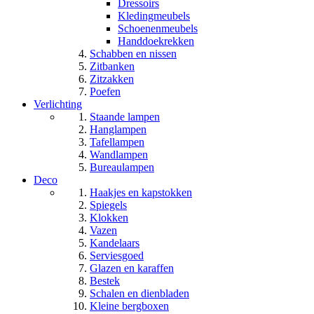
Dressoirs
Kledingmeubels
Schoenenmeubels
Handdoekrekken
Schabben en nissen
Zitbanken
Zitzakken
Poefen
Verlichting
Staande lampen
Hanglampen
Tafellampen
Wandlampen
Bureaulampen
Deco
Haakjes en kapstokken
Spiegels
Klokken
Vazen
Kandelaars
Serviesgoed
Glazen en karaffen
Bestek
Schalen en dienbladen
Kleine bergboxen