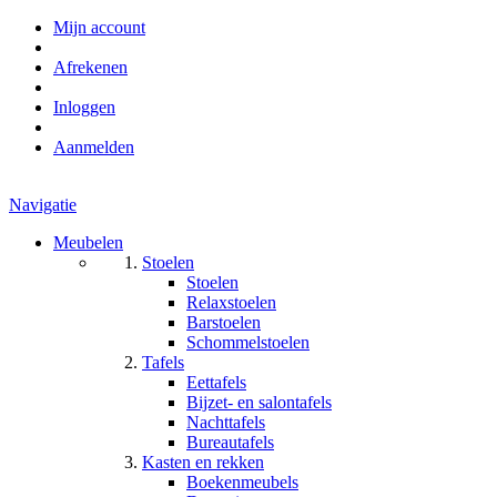
Mijn account
Afrekenen
Inloggen
Aanmelden
Navigatie
Meubelen
Stoelen
Stoelen
Relaxstoelen
Barstoelen
Schommelstoelen
Tafels
Eettafels
Bijzet- en salontafels
Nachttafels
Bureautafels
Kasten en rekken
Boekenmeubels