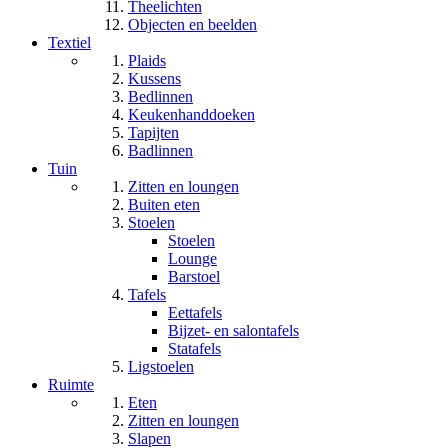
Theelichten
Objecten en beelden
Textiel
Plaids
Kussens
Bedlinnen
Keukenhanddoeken
Tapijten
Badlinnen
Tuin
Zitten en loungen
Buiten eten
Stoelen
Stoelen
Lounge
Barstoel
Tafels
Eettafels
Bijzet- en salontafels
Statafels
Ligstoelen
Ruimte
Eten
Zitten en loungen
Slapen