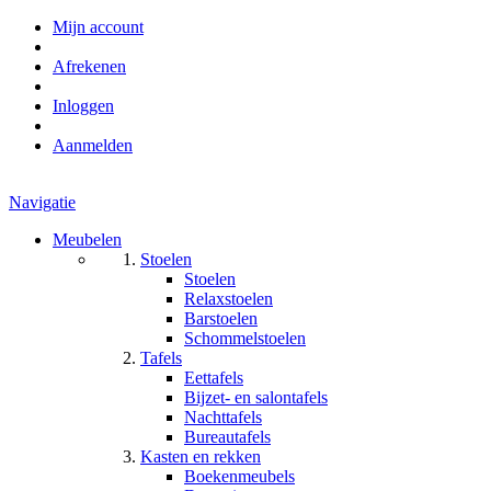
Mijn account
Afrekenen
Inloggen
Aanmelden
Navigatie
Meubelen
Stoelen
Stoelen
Relaxstoelen
Barstoelen
Schommelstoelen
Tafels
Eettafels
Bijzet- en salontafels
Nachttafels
Bureautafels
Kasten en rekken
Boekenmeubels