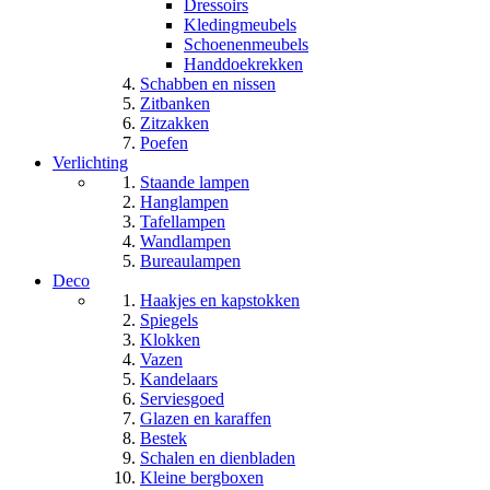
Dressoirs
Kledingmeubels
Schoenenmeubels
Handdoekrekken
Schabben en nissen
Zitbanken
Zitzakken
Poefen
Verlichting
Staande lampen
Hanglampen
Tafellampen
Wandlampen
Bureaulampen
Deco
Haakjes en kapstokken
Spiegels
Klokken
Vazen
Kandelaars
Serviesgoed
Glazen en karaffen
Bestek
Schalen en dienbladen
Kleine bergboxen