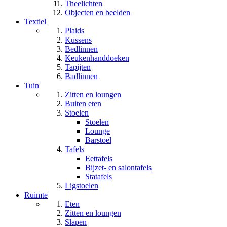
Theelichten
Objecten en beelden
Textiel
Plaids
Kussens
Bedlinnen
Keukenhanddoeken
Tapijten
Badlinnen
Tuin
Zitten en loungen
Buiten eten
Stoelen
Stoelen
Lounge
Barstoel
Tafels
Eettafels
Bijzet- en salontafels
Statafels
Ligstoelen
Ruimte
Eten
Zitten en loungen
Slapen