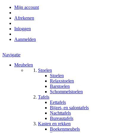
Mijn account
Afrekenen
Inloggen
Aanmelden
Navigatie
Meubelen
Stoelen
Stoelen
Relaxstoelen
Barstoelen
Schommelstoelen
Tafels
Eettafels
Bijzet- en salontafels
Nachttafels
Bureautafels
Kasten en rekken
Boekenmeubels