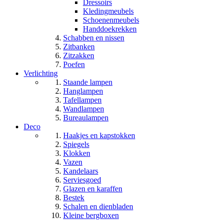
Dressoirs
Kledingmeubels
Schoenenmeubels
Handdoekrekken
Schabben en nissen
Zitbanken
Zitzakken
Poefen
Verlichting
Staande lampen
Hanglampen
Tafellampen
Wandlampen
Bureaulampen
Deco
Haakjes en kapstokken
Spiegels
Klokken
Vazen
Kandelaars
Serviesgoed
Glazen en karaffen
Bestek
Schalen en dienbladen
Kleine bergboxen