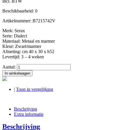
Incl. BTW
Beschikbaarheid:
0
Artikelnummer:
B7215742V
Merk: Serax
Serie: Dialect
Materiaal: Metaal en marmer
Kleur: Zwart/marmer
Afmeting: cm 40 x 30 x h52
Levertijd: 3 – 4 weken
Aantal:
In winkelwagen
|
Toon in vergelijking
Beschrijving
Extra informatie
Beschrijving