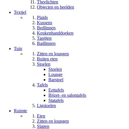
Theelichten
Objecten en beelden
Textiel
Plaids
Kussens
Bedlinnen
Keukenhanddoeken
Tapijten
Badlinnen
Tuin
Zitten en loungen
Buiten eten
Stoelen
Stoelen
Lounge
Barstoel
Tafels
Eettafels
Bijzet- en salontafels
Statafels
Ligstoelen
Ruimte
Eten
Zitten en loungen
Slapen