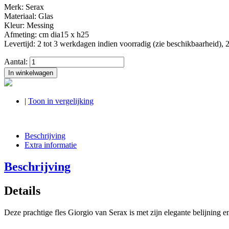
Merk: Serax
Materiaal: Glas
Kleur: Messing
Afmeting: cm dia15 x h25
Levertijd: 2 tot 3 werkdagen indien voorradig (zie beschikbaarheid), 2
Aantal:
In winkelwagen
|
Toon in vergelijking
Beschrijving
Extra informatie
Beschrijving
Details
Deze prachtige fles Giorgio van Serax is met zijn elegante belijning