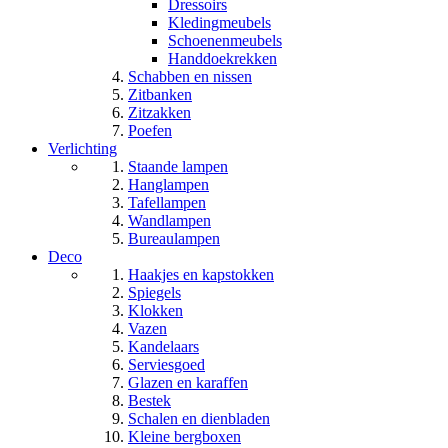
Dressoirs
Kledingmeubels
Schoenenmeubels
Handdoekrekken
Schabben en nissen
Zitbanken
Zitzakken
Poefen
Verlichting
Staande lampen
Hanglampen
Tafellampen
Wandlampen
Bureaulampen
Deco
Haakjes en kapstokken
Spiegels
Klokken
Vazen
Kandelaars
Serviesgoed
Glazen en karaffen
Bestek
Schalen en dienbladen
Kleine bergboxen