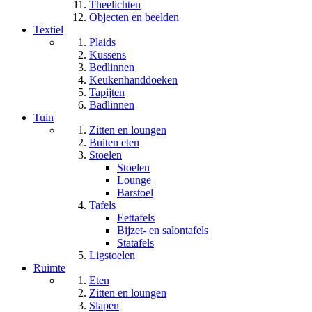
Theelichten
Objecten en beelden
Textiel
Plaids
Kussens
Bedlinnen
Keukenhanddoeken
Tapijten
Badlinnen
Tuin
Zitten en loungen
Buiten eten
Stoelen
Stoelen
Lounge
Barstoel
Tafels
Eettafels
Bijzet- en salontafels
Statafels
Ligstoelen
Ruimte
Eten
Zitten en loungen
Slapen