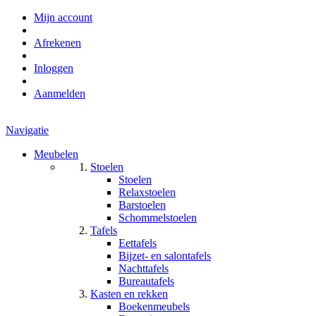
Mijn account
Afrekenen
Inloggen
Aanmelden
Navigatie
Meubelen
Stoelen
Stoelen
Relaxstoelen
Barstoelen
Schommelstoelen
Tafels
Eettafels
Bijzet- en salontafels
Nachttafels
Bureautafels
Kasten en rekken
Boekenmeubels