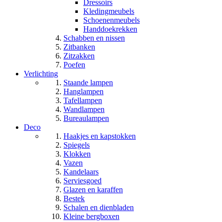
Dressoirs
Kledingmeubels
Schoenenmeubels
Handdoekrekken
Schabben en nissen
Zitbanken
Zitzakken
Poefen
Verlichting
Staande lampen
Hanglampen
Tafellampen
Wandlampen
Bureaulampen
Deco
Haakjes en kapstokken
Spiegels
Klokken
Vazen
Kandelaars
Serviesgoed
Glazen en karaffen
Bestek
Schalen en dienbladen
Kleine bergboxen