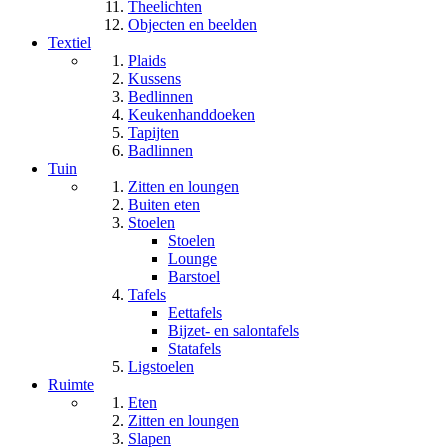
Theelichten
Objecten en beelden
Textiel
Plaids
Kussens
Bedlinnen
Keukenhanddoeken
Tapijten
Badlinnen
Tuin
Zitten en loungen
Buiten eten
Stoelen
Stoelen
Lounge
Barstoel
Tafels
Eettafels
Bijzet- en salontafels
Statafels
Ligstoelen
Ruimte
Eten
Zitten en loungen
Slapen