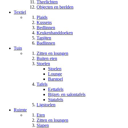
Theelichten
Objecten en beelden
Textiel
Plaids
Kussens
Bedlinnen
Keukenhanddoeken
Tapijten
Badlinnen
Tuin
Zitten en loungen
Buiten eten
Stoelen
Stoelen
Lounge
Barstoel
Tafels
Eettafels
Bijzet- en salontafels
Statafels
Ligstoelen
Ruimte
Eten
Zitten en loungen
Slapen