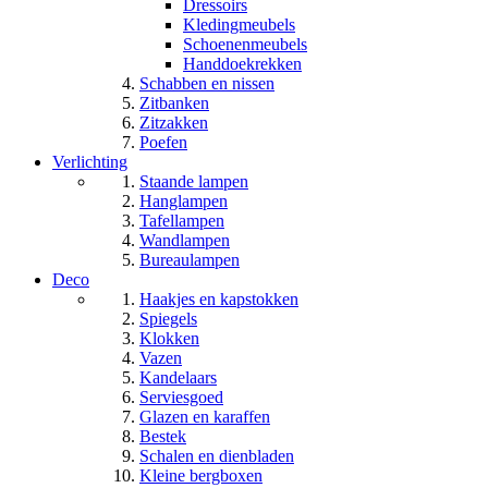
Dressoirs
Kledingmeubels
Schoenenmeubels
Handdoekrekken
Schabben en nissen
Zitbanken
Zitzakken
Poefen
Verlichting
Staande lampen
Hanglampen
Tafellampen
Wandlampen
Bureaulampen
Deco
Haakjes en kapstokken
Spiegels
Klokken
Vazen
Kandelaars
Serviesgoed
Glazen en karaffen
Bestek
Schalen en dienbladen
Kleine bergboxen