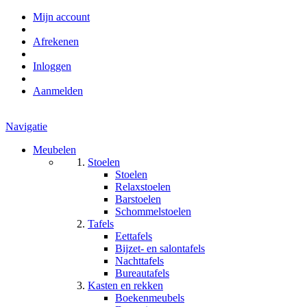
Mijn account
Afrekenen
Inloggen
Aanmelden
Navigatie
Meubelen
Stoelen
Stoelen
Relaxstoelen
Barstoelen
Schommelstoelen
Tafels
Eettafels
Bijzet- en salontafels
Nachttafels
Bureautafels
Kasten en rekken
Boekenmeubels