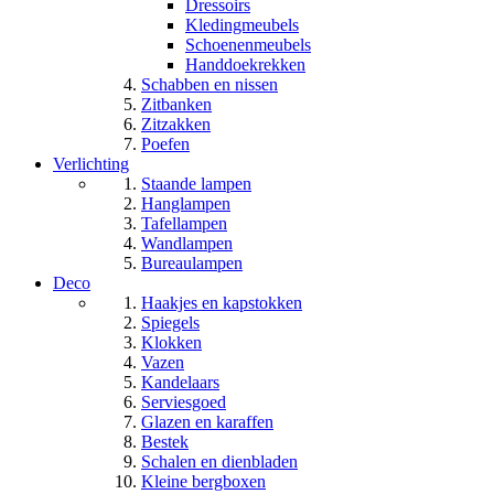
Dressoirs
Kledingmeubels
Schoenenmeubels
Handdoekrekken
Schabben en nissen
Zitbanken
Zitzakken
Poefen
Verlichting
Staande lampen
Hanglampen
Tafellampen
Wandlampen
Bureaulampen
Deco
Haakjes en kapstokken
Spiegels
Klokken
Vazen
Kandelaars
Serviesgoed
Glazen en karaffen
Bestek
Schalen en dienbladen
Kleine bergboxen