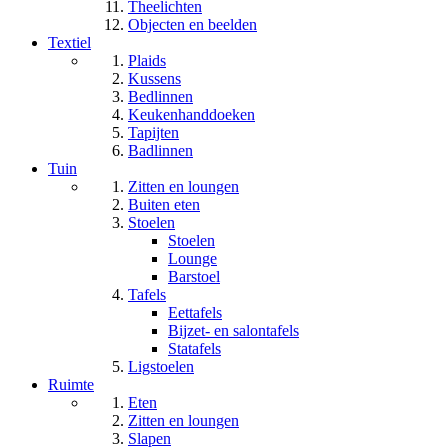
Theelichten
Objecten en beelden
Textiel
Plaids
Kussens
Bedlinnen
Keukenhanddoeken
Tapijten
Badlinnen
Tuin
Zitten en loungen
Buiten eten
Stoelen
Stoelen
Lounge
Barstoel
Tafels
Eettafels
Bijzet- en salontafels
Statafels
Ligstoelen
Ruimte
Eten
Zitten en loungen
Slapen