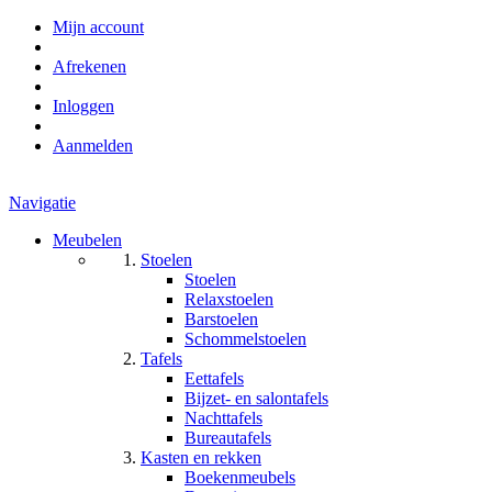
Mijn account
Afrekenen
Inloggen
Aanmelden
Navigatie
Meubelen
Stoelen
Stoelen
Relaxstoelen
Barstoelen
Schommelstoelen
Tafels
Eettafels
Bijzet- en salontafels
Nachttafels
Bureautafels
Kasten en rekken
Boekenmeubels